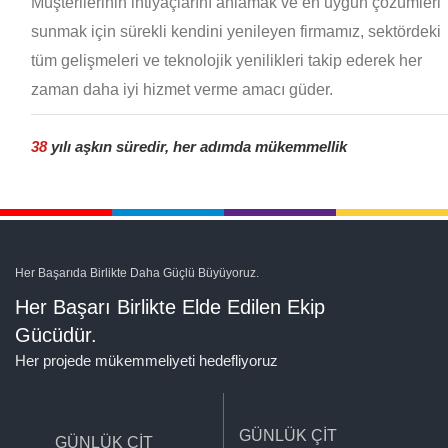
Müşterilerinin ihtiyaçlarını anlamak ve en uygun çözümleri
sunmak için sürekli kendini yenileyen firmamız, sektördeki
tüm gelişmeleri ve teknolojik yenilikleri takip ederek her
zaman daha iyi hizmet verme amacı güder.
38
yılı aşkın süredir, her adımda mükemmellik
Her Başarıda Birlikte Daha Güçlü Büyüyoruz.
Her Başarı Birlikte Elde Edilen Ekip
Gücüdür.
Her projede mükemmeliyeti hedefliyoruz
GÜNLÜK ÇİT
GÜNLÜK ÇİT