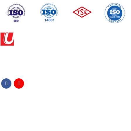
UŞAKLIGİL İNŞAAT TEL ÖRME ÇİT SANAYİ VE TİCARET AŞ
444 13 17
info@usakligilfence.com
MERKEZ
Eyüp Sultan Mah. Osmangazi Caddesi No:146 Sancaktepe /
İstanbul