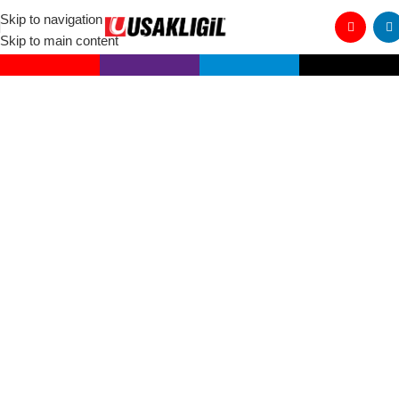
Skip to navigation
Skip to main content
Treten Sie mit Telçit in eine klimaneutrale
Zukunft ein!
Telçit-Produkte unterstützen mit ihrem umweltfreundlichen
Produktionsansatz eine kohlenstoffneutrale Zukunft! Indem wir den
Schutz der natürlichen Ressourcen in den Vordergrund stellen, wollen
wir die Kohlenstoffemissionen reduzieren und unseren Beitrag zu
einem nachhaltigen Leben leisten. Mit Telçit bieten wir sowohl
langlebige als auch umweltfreundliche Lösungen. Lassen Sie uns
heute einen Schritt tun, um unsere Zukunft zu schützen und unseren
Kohlenstoff-Fußabdruck gemeinsam zu reduzieren!
Recyceln Schließen Sie sich dem Kreislauf der
Natur an!
Recycling ist der Prozess der Wiederaufbereitung von Abfällen zu