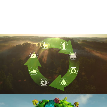
neuen Produkten und ist eine der wirksamsten Methoden zum Schutz
der natürlichen Ressourcen. Das Recycling von Materialien wie
Kunststoff, Glas, Papier und Metall spart Energie und verringert die
Abfallmenge. Dies hält nicht nur unsere Umwelt sauber, sondern trägt
durch die Verringerung der Kohlenstoffemissionen auch wesentlich zur
Bekämpfung des Klimawandels bei.